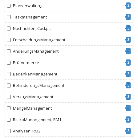
Planverwaltung
3
Taskmanagement
3
Nachrichten, Cockpit
3
EntscheidungsManagement
3
ÄnderungsManagement
3
Prüfvermerke
3
BedenkenManagement
3
BehinderungsManagement
3
VerzugsManagement
3
MängelManagement
3
RisikoManangement, RM1
3
Analysen, RM2
3