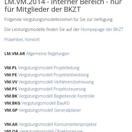
LM.VM.2014 - interner Bereich - nur
für Mitglieder der BKZT
Folgende Vergütungsmodellestehen für Sie zur Verfügung:
Die Leistungsmodelle finden Sie auf der
Hompepage der BKZT
Präambel, Vorwort
LM.VM.AR
Allgemeine Regelungen
VM.PL
Vergütungsmodell Projektleitung
VM.PE
Vergütungsmodell Projektentwicklung
VM.VV
Vergütungsmodell Verfahrensbetreuung
VM.PS
Vergütungsmodell Projektsteuerung
VM.BK
Vergütungsmodell Begleitende Kontrolle
VM.BKG
Vergütungsmodell BauKG
VM.GP
Vergütungsmodell Generalplaner
VM.AK
Vergütungsmodell Konsumentenprojekte
VM.OA
Vergütungsmodell Objektplanung