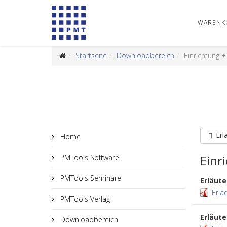
WARENK
Startseite
Downloadbereich
Einrichtung +
Erl
Home
Einr
PMTools Software
PMTools Seminare
Erläute
Erla
PMTools Verlag
Erläut
Downloadbereich