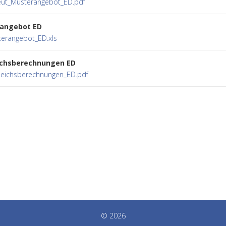
eut_Musterangebot_ED.pdf
angebot ED
erangebot_ED.xls
ichsberechnungen ED
leichsberechnungen_ED.pdf
© 2026