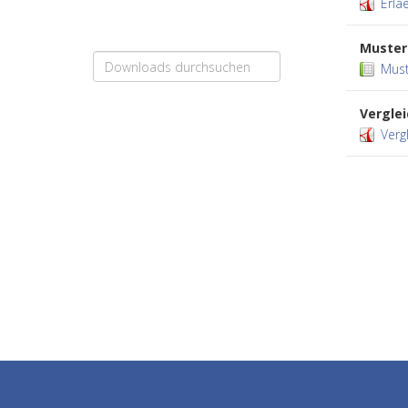
Erla
Muster
Must
Vergle
Verg